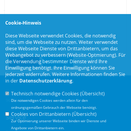
https://www.stmgp.bayern.de/meine-themen/fuer-kinder-und-
jugendliche/
Cookie-Hinweis
Diese Webseite verwendet Cookies, die notwendig
sind, um die Webseite zu nutzen. Weiter verwendet
Teilen
diese Webseite Dienste von Drittanbietern, um das
Webangebot zu verbessern (Website-Optmierung). Für
die Verwendung bestimmter Dienste wird Ihre
Teilen
Twittern
Einwilligung benötigt. Ihre Einwilligung können Sie
jederzeit widerrufen. Weitere Informationen finden Sie
in der
Datenschutzerklärung
.
Technisch notwendige Cookies (
Übersicht
)
Luitpoldstr. 55
96052 Bamberg
Die notwendigen Cookies werden allein für den
ordnungsgemäßen Gebrauch der Webseite benötigt.
Cookies von Drittanbietern (
Übersicht
)
Service
Zur Optimierung unserer Webseite binden wir Dienste und
Angebote von Drittanbietern ein.