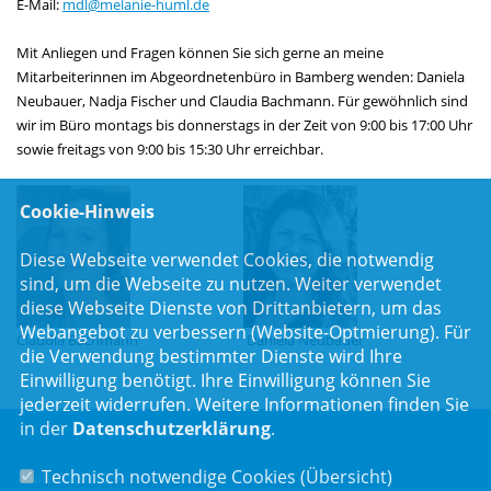
E-Mail:
mdl
@
melanie-huml.de
Mit Anliegen und Fragen können Sie sich gerne an meine
Mitarbeiterinnen im Abgeordnetenbüro in Bamberg wenden: Daniela
Neubauer, Nadja Fischer und Claudia Bachmann. Für gewöhnlich sind
wir im Büro montags bis donnerstags in der Zeit von 9:00 bis 17:00 Uhr
sowie freitags von 9:00 bis 15:30 Uhr erreichbar.
Cookie-Hinweis
Diese Webseite verwendet Cookies, die notwendig
sind, um die Webseite zu nutzen. Weiter verwendet
diese Webseite Dienste von Drittanbietern, um das
Webangebot zu verbessern (Website-Optmierung). Für
Claudia Bachmann
Daniela Neubauer
die Verwendung bestimmter Dienste wird Ihre
Einwilligung benötigt. Ihre Einwilligung können Sie
jederzeit widerrufen. Weitere Informationen finden Sie
in der
Datenschutzerklärung
.
Technisch notwendige Cookies (
Übersicht
)
Luitpoldstr. 55