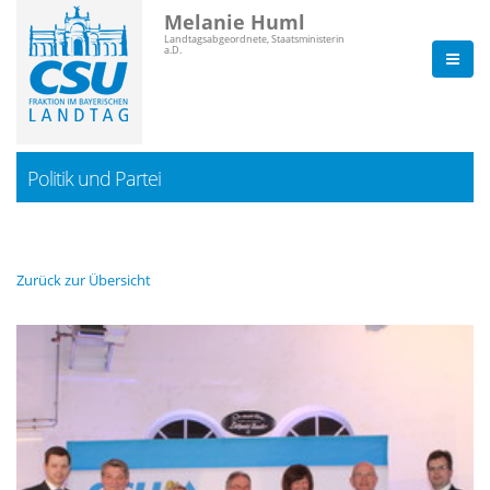
Melanie Huml
Landtagsabgeordnete, Staatsministerin
a.D.
Politik und Partei
Zurück zur Übersicht