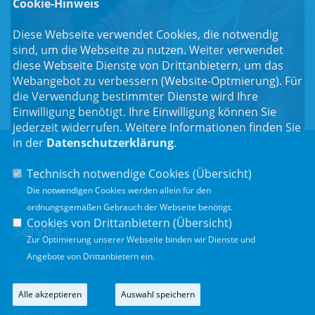
Cookie-Hinweis
Diese Webseite verwendet Cookies, die notwendig
sind, um die Webseite zu nutzen. Weiter verwendet
diese Webseite Dienste von Drittanbietern, um das
Webangebot zu verbessern (Website-Optmierung). Für
die Verwendung bestimmter Dienste wird Ihre
Einwilligung benötigt. Ihre Einwilligung können Sie
jederzeit widerrufen. Weitere Informationen finden Sie
in der
Datenschutzerklärung
.
Technisch notwendige Cookies (
Übersicht
)
Luitpoldstr. 55
96052 Bamberg
Die notwendigen Cookies werden allein für den
ordnungsgemäßen Gebrauch der Webseite benötigt.
Cookies von Drittanbietern (
Übersicht
)
Service
Zur Optimierung unserer Webseite binden wir Dienste und
Angebote von Drittanbietern ein.
Sitemap
Kontakt
Alle akzeptieren
Auswahl speichern
Impressum
Datenschutz