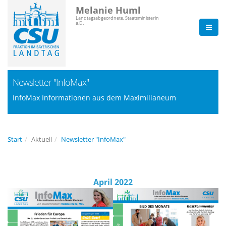
Melanie Huml
Landtagsabgeordnete, Staatsministerin
a.D.
Newsletter "InfoMax"
InfoMax Informationen aus dem Maximilianeum
Start
Aktuell
Newsletter "InfoMax"
April 2022