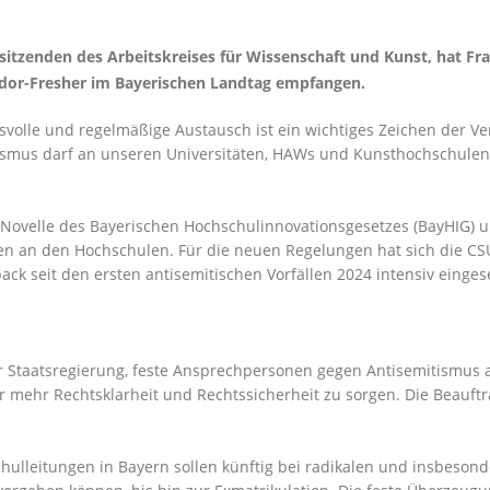
zenden des Arbeitskreises für Wissenschaft und Kunst, hat Fra
ador-Fresher im Bayerischen Landtag empfangen.
svolle und regelmäßige Austausch ist ein wichtiges Zeichen der Ve
mitismus darf an unseren Universitäten, HAWs und Kunsthochschule
 Novelle des Bayerischen Hochschulinnovationsgesetzes (BayHIG) 
n an den Hochschulen. Für die neuen Regelungen hat sich die CSU
ack seit den ersten antisemitischen Vorfällen 2024 intensiv eingese
er Staatsregierung, feste Ansprechpersonen gegen Antisemitismus 
r mehr Rechtsklarheit und Rechtssicherheit zu sorgen. Die Beauftr
lleitungen in Bayern sollen künftig bei radikalen und insbesonde