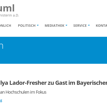
uml
isterin a.D.
ÖNLICH
POLITISCH
MEDIATHEK
SERVICE
KONT
n
alya Lador-Fresher zu Gast im Bayerisch
 an Hochschulen im Fokus
ag