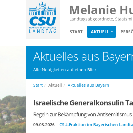
Melanie H
Landtagsabgeordnete, Staatsmin
START
AKTUELL
PERS
Aktuelles aus Bayer
Alle Neuigkeiten auf einen Blick.
Start
Aktuell
Aktuelles aus Bayern
Israelische Generalkonsulin T
Regeln zur Bekämpfung von Antisemitismus
09.03.2026 |
CSU-Fraktion im Bayerischen Landt