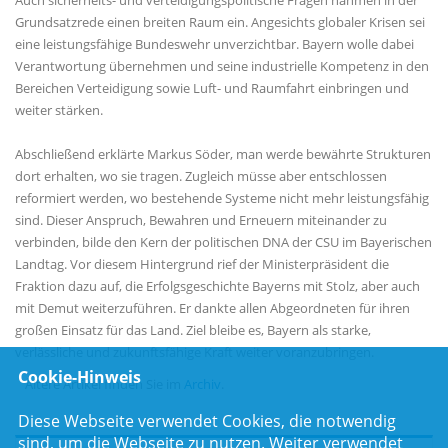
Auch sicherheits- und verteidigungspolitische Fragen nahmen in der
Grundsatzrede einen breiten Raum ein. Angesichts globaler Krisen sei
eine leistungsfähige Bundeswehr unverzichtbar. Bayern wolle dabei
Verantwortung übernehmen und seine industrielle Kompetenz in den
Bereichen Verteidigung sowie Luft- und Raumfahrt einbringen und
weiter stärken.
Abschließend erklärte Markus Söder, man werde bewährte Strukturen
dort erhalten, wo sie tragen. Zugleich müsse aber entschlossen
reformiert werden, wo bestehende Systeme nicht mehr leistungsfähig
sind. Dieser Anspruch, Bewahren und Erneuern miteinander zu
verbinden, bilde den Kern der politischen DNA der CSU im Bayerischen
Landtag. Vor diesem Hintergrund rief der Ministerpräsident die
Fraktion dazu auf, die Erfolgsgeschichte Bayerns mit Stolz, aber auch
mit Demut weiterzuführen. Er dankte allen Abgeordneten für ihren
großen Einsatz für das Land. Ziel bleibe es, Bayern als starke,
verlässliche und zukunftsfähige Kraft weiter voranzubringen.
Cookie-Hinweis
Ältere Artikel finden Sie im
Archiv
.
Diese Webseite verwendet Cookies, die notwendig
sind, um die Webseite zu nutzen. Weiter verwendet