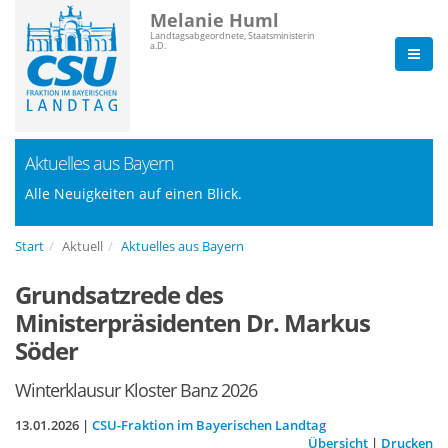
Melanie Huml
Landtagsabgeordnete, Staatsministerin
a.D.
Aktuelles aus Bayern
Alle Neuigkeiten auf einen Blick.
Start
Aktuell
Aktuelles aus Bayern
Grundsatzrede des
Ministerpräsidenten Dr. Markus
Söder
Winterklausur Kloster Banz 2026
13.01.2026 |
CSU-Fraktion im Bayerischen Landtag
Übersicht
|
Drucken