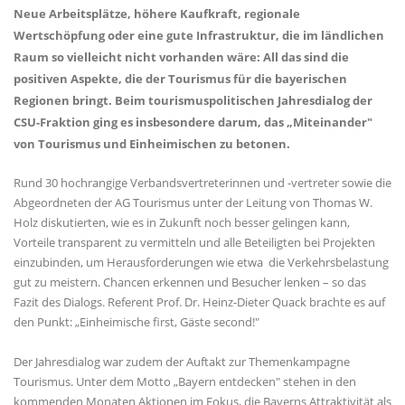
Neue Arbeitsplätze, höhere Kaufkraft, regionale
Wertschöpfung oder eine gute Infrastruktur, die im ländlichen
Raum so vielleicht nicht vorhanden wäre: All das sind die
positiven Aspekte, die der Tourismus für die bayerischen
Regionen bringt. Beim tourismuspolitischen Jahresdialog der
CSU-Fraktion ging es insbesondere darum, das „Miteinander"
von Tourismus und Einheimischen zu betonen.
Rund 30 hochrangige Verbandsvertreterinnen und -vertreter sowie die
Abgeordneten der AG Tourismus unter der Leitung von Thomas W.
Holz diskutierten, wie es in Zukunft noch besser gelingen kann,
Vorteile transparent zu vermitteln und alle Beteiligten bei Projekten
einzubinden, um Herausforderungen wie etwa die Verkehrsbelastung
gut zu meistern. Chancen erkennen und Besucher lenken – so das
Fazit des Dialogs. Referent Prof. Dr. Heinz-Dieter Quack brachte es auf
den Punkt: „Einheimische first, Gäste second!"
Der Jahresdialog war zudem der Auftakt zur Themenkampagne
Tourismus. Unter dem Motto „Bayern entdecken" stehen in den
kommenden Monaten Aktionen im Fokus, die Bayerns Attraktivität als