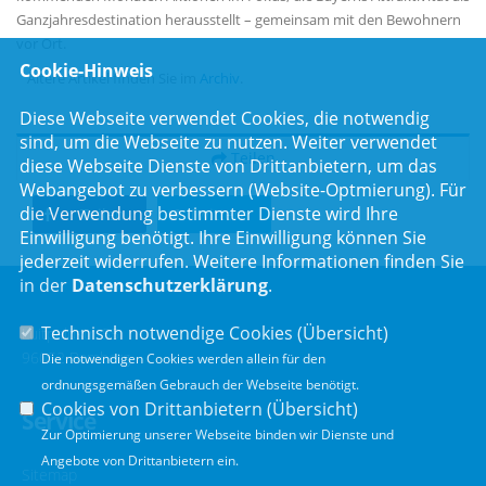
Ganzjahresdestination herausstellt – gemeinsam mit den Bewohnern
vor Ort.
Cookie-Hinweis
Ältere Artikel finden Sie im
Archiv
.
Diese Webseite verwendet Cookies, die notwendig
sind, um die Webseite zu nutzen. Weiter verwendet
Teilen
diese Webseite Dienste von Drittanbietern, um das
Webangebot zu verbessern (Website-Optmierung). Für
die Verwendung bestimmter Dienste wird Ihre
Teilen
Twittern
Einwilligung benötigt. Ihre Einwilligung können Sie
jederzeit widerrufen. Weitere Informationen finden Sie
in der
Datenschutzerklärung
.
Technisch notwendige Cookies (
Übersicht
)
Luitpoldstr. 55
96052 Bamberg
Die notwendigen Cookies werden allein für den
ordnungsgemäßen Gebrauch der Webseite benötigt.
Cookies von Drittanbietern (
Übersicht
)
Service
Zur Optimierung unserer Webseite binden wir Dienste und
Angebote von Drittanbietern ein.
Sitemap