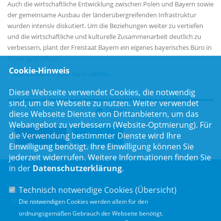
Auch die wirtschaftliche Entwicklung zwischen Polen und Bayern sowie
der gemeinsame Ausbau der länderübergreifenden Infrastruktur
wurden intensiv diskutiert. Um die Beziehungen weiter zu vertiefen
und die wirtschaftliche und kulturelle Zusammenarbeit deutlich zu
verbessern, plant der Freistaat Bayern ein eigenes bayerisches Büro in
Polen zu eröffnen.
Cookie-Hinweis
Ältere Artikel finden Sie im
Archiv
.
Diese Webseite verwendet Cookies, die notwendig
sind, um die Webseite zu nutzen. Weiter verwendet
Teilen
diese Webseite Dienste von Drittanbietern, um das
Webangebot zu verbessern (Website-Optmierung). Für
die Verwendung bestimmter Dienste wird Ihre
Teilen
Twittern
Einwilligung benötigt. Ihre Einwilligung können Sie
jederzeit widerrufen. Weitere Informationen finden Sie
in der
Datenschutzerklärung
.
Technisch notwendige Cookies (
Übersicht
)
Luitpoldstr. 55
96052 Bamberg
Die notwendigen Cookies werden allein für den
ordnungsgemäßen Gebrauch der Webseite benötigt.