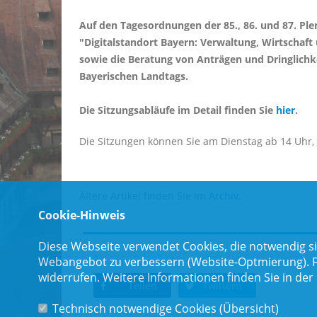
Auf den Tagesordnungen der 85., 86. und 87. Pl
"Digitalstandort Bayern: Verwaltung, Wirtschaft
sowie die Beratung von Anträgen und Dringlichk
Bayerischen Landtags.
Die Sitzungsabläufe im Detail finden Sie
hier
.
Die Sitzungen können Sie am Dienstag ab 14 Uhr
Ältere Artikel finden Sie im
Archiv
.
Cookie-Hinweis
Diese Webseite verwendet Cookies, die notwendig si
Webangebot zu verbessern (Website-Optmierung). Für
widerrufen. Weitere Informationen finden Sie in der
Teilen
Twittern
Technisch notwendige Cookies (
Übersicht
)