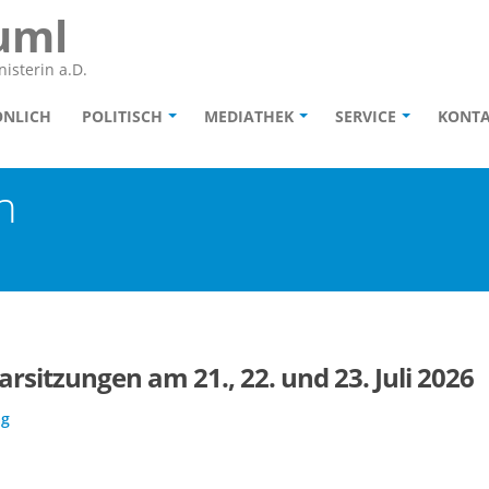
uml
isterin a.D.
ÖNLICH
POLITISCH
MEDIATHEK
SERVICE
KONT
n
sitzungen am 21., 22. und 23. Juli 2026
ag