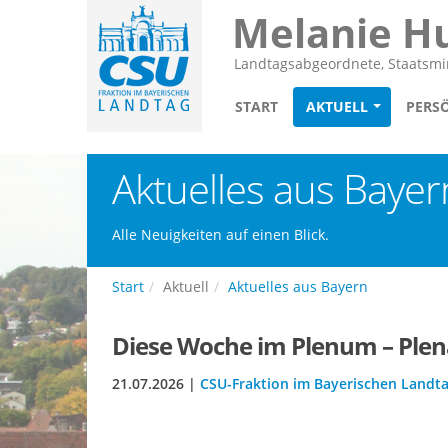
Melanie H
Landtagsabgeordnete, Staatsmin
START
AKTUELL
PERS
Aktuelles aus Bayer
Alle Neuigkeiten auf einen Blick.
Start
Aktuell
Aktuelles aus Bayern
Diese Woche im Plenum – Plenar
21.07.2026 |
CSU-Fraktion im Bayerischen Landt