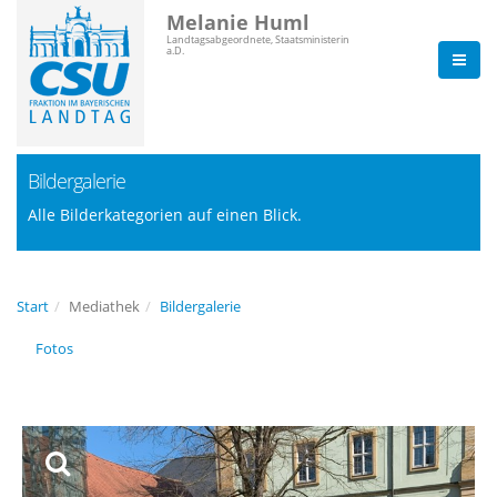
Melanie Huml
Landtagsabgeordnete, Staatsministerin
a.D.
Bildergalerie
Alle Bilderkategorien auf einen Blick.
Start
Mediathek
Bildergalerie
Fotos