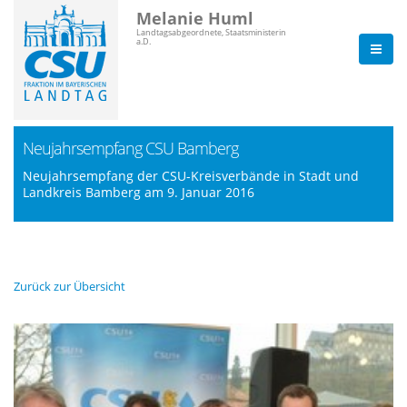
Melanie Huml
Landtagsabgeordnete, Staatsministerin
a.D.
Neujahrsempfang CSU Bamberg
Neujahrsempfang der CSU-Kreisverbände in Stadt und
Landkreis Bamberg am 9. Januar 2016
Zurück zur Übersicht